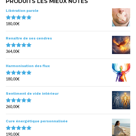
PRODUITS LES MIEUX NOTÉS
Libération parole
180,00
€
Note
5.00
sur 5
Renaître de ses cendres
364,00
€
Note
5.00
sur 5
Harmonisation des flux
180,00
€
Note
5.00
sur 5
Sentiment de vide intérieur
260,00
€
Note
5.00
sur 5
Cure énergétique personnalisée
190,00
€
Note
5.00