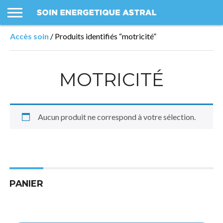
Accès soin
LES
/ Produits identifiés “motricité”
SOINS
PANIER
MON
PROFIL
CONDITIONS
COMPTE
GÉNÉRALES
DE VENTE
MOTRICITÉ
Aucun produit ne correspond à votre sélection.
PANIER