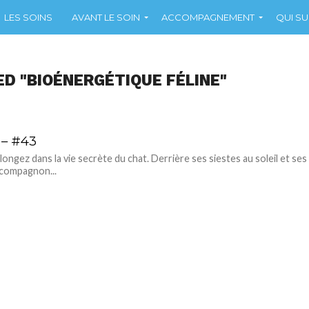
LES SOINS
AVANT LE SOIN
ACCOMPAGNEMENT
QUI SUI
ED "BIOÉNERGÉTIQUE FÉLINE"
 – #43
ongez dans la vie secrète du chat. Derrière ses siestes au soleil et ses
compagnon...