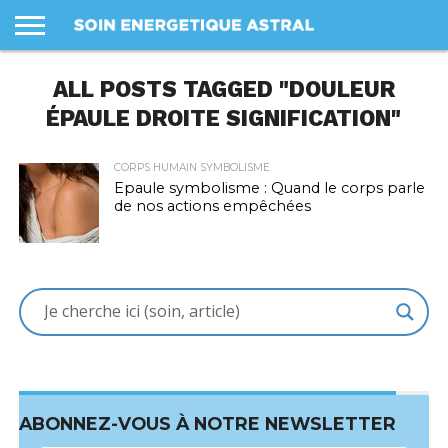
LES
SOINS
ALL POSTS TAGGED "DOULEUR
PANIER
MON
PROFIL
CONDITIONS
COMPTE
GÉNÉRALES
DE VENTE
ÉPAULE DROITE SIGNIFICATION"
CORPS HUMAIN SYMBOLISME
Epaule symbolisme : Quand le corps parle
de nos actions empêchées
ABONNEZ-VOUS À NOTRE NEWSLETTER