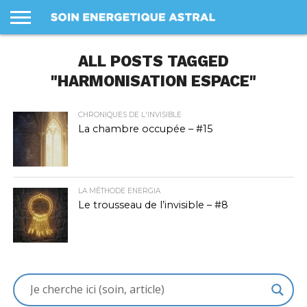
LES
SOINS
ALL POSTS TAGGED
PANIER
MON
PROFIL
CONDITIONS
COMPTE
GÉNÉRALES
DE VENTE
"HARMONISATION ESPACE"
CHRONIQUES DE L'INVISIBLE
La chambre occupée – #15
LA MÉTHODE ENERGIA
Le trousseau de l’invisible – #8