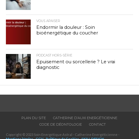
VOUS APAISER
Endormir la douleur : Soin
bioénergétique du coucher
PODCAST HORS-SÉRIE
Epuisement ou sorcellerie ? Le vrai
diagnostic
PLAN DU SITE
CATHERINE D’AUXI ENERGÉTICIENNE
CODE DE DÉONTOLOGIE
CONTACT
Copyright © 2023 Soin Energétique Astral - Catherine Energéticienne -
Mentions légales
-
CGV
-
Politique de Cookies
-
SKILL DESIGN