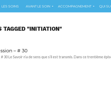
LES SOINS
AVANT LE SOIN
ACCOMPAGNEMENT
QUI SUI
 TAGGED "INITIATION"
ssion – # 30
# 30 Le Savoir n’a de sens que s’il est transmis. Dans ce trentième épis