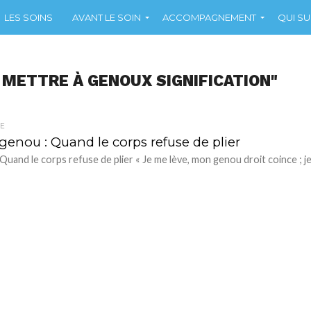
LES SOINS
AVANT LE SOIN
ACCOMPAGNEMENT
QUI SUI
 METTRE À GENOUX SIGNIFICATION"
E
enou : Quand le corps refuse de plier
uand le corps refuse de plier « Je me lève, mon genou droit coince ; je 