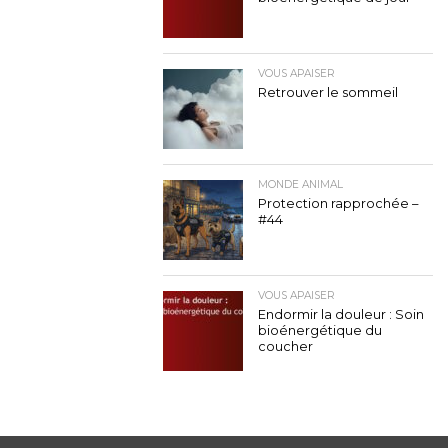
VOUS APAISER
Retrouver le sommeil
MONDE ANIMAL
Protection rapprochée –
#44
VOUS APAISER
Endormir la douleur : Soin
bioénergétique du
coucher