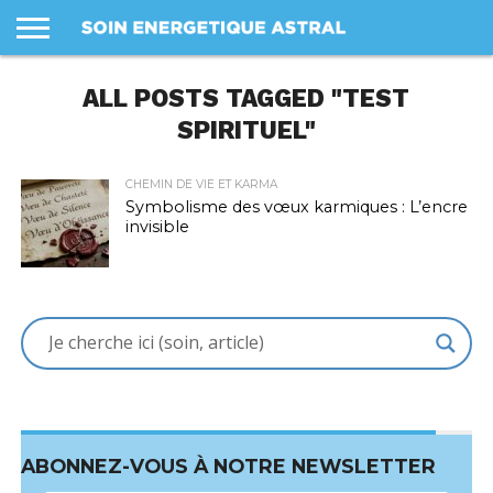
LES
SOINS
ALL POSTS TAGGED "TEST
PANIER
MON
PROFIL
CONDITIONS
COMPTE
GÉNÉRALES
DE VENTE
SPIRITUEL"
CHEMIN DE VIE ET KARMA
Symbolisme des vœux karmiques : L’encre
invisible
ABONNEZ-VOUS À NOTRE NEWSLETTER