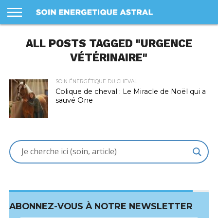
LES
SOINS
ALL POSTS TAGGED "URGENCE
PANIER
MON
PROFIL
CONDITIONS
COMPTE
GÉNÉRALES
DE VENTE
VÉTÉRINAIRE"
SOIN ÉNERGÉTIQUE DU CHEVAL
Colique de cheval : Le Miracle de Noël qui a
sauvé One
ABONNEZ-VOUS À NOTRE NEWSLETTER