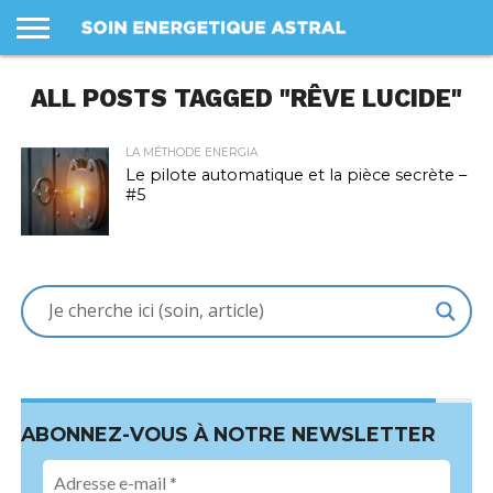
LES
ALL POSTS TAGGED "RÊVE LUCIDE"
SOINS
PANIER
MON
PROFIL
CONDITIONS
COMPTE
GÉNÉRALES
DE VENTE
LA MÉTHODE ENERGIA
Le pilote automatique et la pièce secrète –
#5
ABONNEZ-VOUS À NOTRE NEWSLETTER