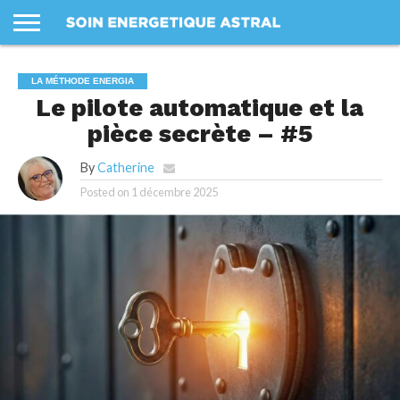
LES
SOINS
PANIER
MON
PROFIL
CONDITIONS
LA MÉTHODE ENERGIA
COMPTE
GÉNÉRALES
DE VENTE
Le pilote automatique et la
pièce secrète – #5
By
Catherine
Posted on
1 décembre 2025